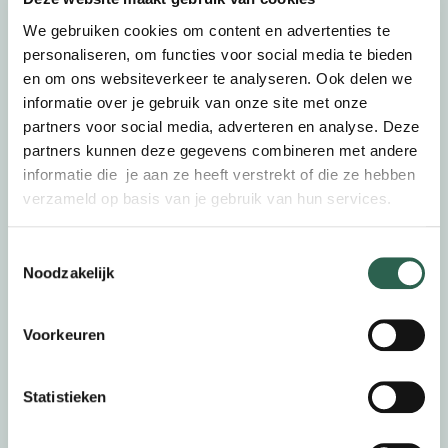
We gebruiken cookies om content en advertenties te
personaliseren, om functies voor social media te bieden
Camiel helpt Amersfoortse bedrijven graag
en om ons websiteverkeer te analyseren. Ook delen we
verder te groeien. Dat doet hij door
informatie over je gebruik van onze site met onze
partners voor social media, adverteren en analyse. Deze
belemmeringen weg te nemen en
partners kunnen deze gegevens combineren met andere
ondernemers de weg te wijzen. Goed voor
informatie die je aan ze heeft verstrekt of die ze hebben
verzameld op basis van je gebruik van hun services.
de bedrijven, goed voor de stad: de
ondernemingen wortelen dieper in
Toestemmingsselectie
Noodzakelijk
Amersfoort en meer mensen kunnen aan het
werk in de regio. ‘Ik heb mijn voelsprieten
Voorkeuren
altijd uitstaan.’
Statistieken
‘Ik ben zelf ondernemer geweest. Het maakt dat