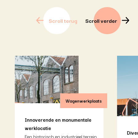
Scroll terug
Scroll verder
Wagenwerkplaats
Innoverende en monumentale
werklocatie
Dive
Een historisch en industrieel terrein