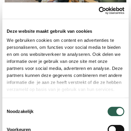
Deze website maakt gebruik van cookies
We gebruiken cookies om content en advertenties te
personaliseren, om functies voor social media te bieden
Leusderweg
en om ons websiteverkeer te analyseren. Ook delen we
informatie over je gebruik van onze site met onze
partners voor social media, adverteren en analyse. Deze
De Leusderweg is het winkelgebied voor
partners kunnen deze gegevens combineren met andere
informatie die je aan ze heeft verstrekt of die ze hebben
Amersfoort-Zuid (Leusderkwartier en
verzameld op basis van je gebruik van hun services.
Bergkwartier) en is de toegangsweg tot
Toestemmingsselectie
Amersfoort vanuit de regio Leusden,
Noodzakelijk
Woudenberg en Soest. Het heeft daarom ook
een regionale functie.
Voorkeuren