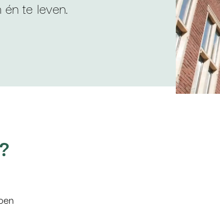
 én te leven.
?
doen