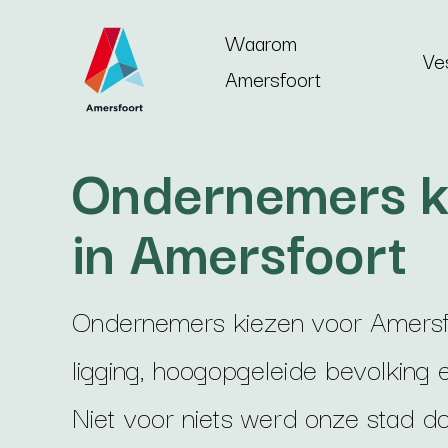
Ga naar de inhoud
Waarom
Ve
Amersfoort
Ondernemers 
in Amersfoort
Ondernemers kiezen voor Amersf
ligging, hoogopgeleide bevolking
Niet voor niets werd onze stad do