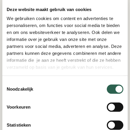
Deze website maakt gebruik van cookies
We gebruiken cookies om content en advertenties te
personaliseren, om functies voor social media te bieden
en om ons websiteverkeer te analyseren. Ook delen we
informatie over je gebruik van onze site met onze
partners voor social media, adverteren en analyse. Deze
partners kunnen deze gegevens combineren met andere
informatie die je aan ze heeft verstrekt of die ze hebben
verzameld op basis van je gebruik van hun services.
Toestemmingsselectie
Noodzakelijk
Onderwijs
Voorkeuren
18-03-2026
Doeners op het juiste spoor in Amersfoort
Amersfoort leidt doeners op voor de toekomst van het
Statistieken