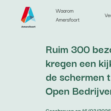
Ga naar de inhoud
Waarom
Ve
Amersfoort
Ruim 300 bez
kregen een kij
de schermen t
Open Bedrijv
Geschreven op 16/03/2026