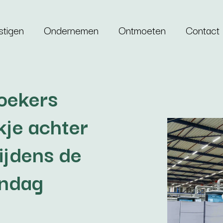
stigen
Ondernemen
Ontmoeten
Contact
oekers
kje achter
ijdens de
endag