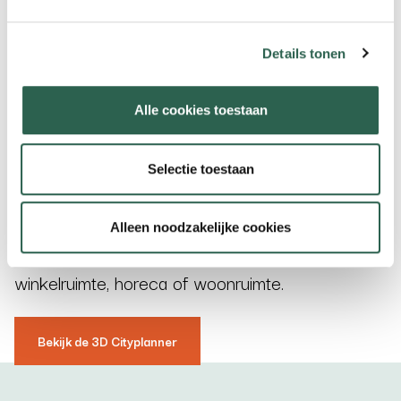
Details tonen
Bekijk Vathorst met de 3D
Cityplanner
Alle cookies toestaan
Selectie toestaan
Ben je benieuwd naar hoe de werklocatie eruit
ziet? Bekijk dan de 3D weergave en ontdek het
Alleen noodzakelijke cookies
gebied, maar ook de verdeling qua kantoren,
winkelruimte, horeca of woonruimte.
Bekijk de 3D Cityplanner