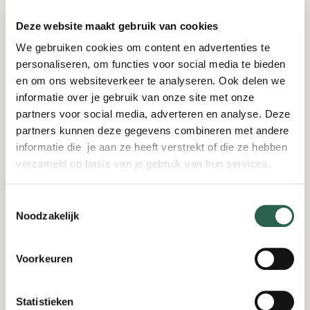
Deze website maakt gebruik van cookies
We gebruiken cookies om content en advertenties te
personaliseren, om functies voor social media te bieden
en om ons websiteverkeer te analyseren. Ook delen we
informatie over je gebruik van onze site met onze
partners voor social media, adverteren en analyse. Deze
partners kunnen deze gegevens combineren met andere
informatie die je aan ze heeft verstrekt of die ze hebben
verzameld op basis van je gebruik van hun services.
Ondernemen
12-02-2026
Toestemmingsselectie
Noodzakelijk
Kringloopcentrum Amersfoort-Leusden: de
mensen achter de spullen
Bij Kringloopcentrum Amersfoort-Leusden krijgt bijna
Voorkeuren
alles een tweede kans: spullen, materialen én mensen.
Lees verder
Statistieken