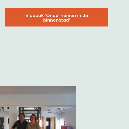
Bidbook 'Ondernemen in de
binnenstad'