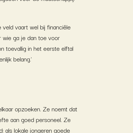
 veld vaart wel bij financiële
ar wie ga je dan toe voor
toevallig in het eerste elftal
lijk belang.’
o elkaar opzoeken. Ze noemt dat
oefte aan goed personeel. Ze
ed: als lokale jongeren goede