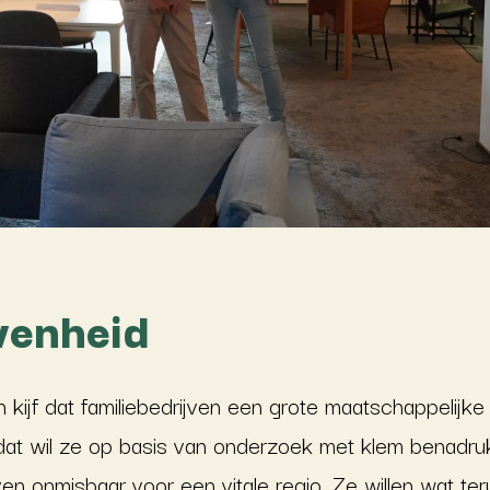
venheid
n kijf dat familiebedrijven een grote maatschappeli
dat wil ze op basis van onderzoek met klem benadruk
jven onmisbaar voor een vitale regio. Ze willen wat t