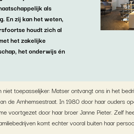
maatschappelijk als
. En zij kan het weten,
sfoortse houdt zich al
met het zakelijke
chap, het onderwijs én
niet toepasselijker: Matser ontvangt ons in het bedrij
aan de Arnhemsestraat. In 1980 door haar ouders opg
me voortgezet door haar broer Janne Pieter. Zelf hee
amiliebedrijven komt echter vooral buiten haar persoon