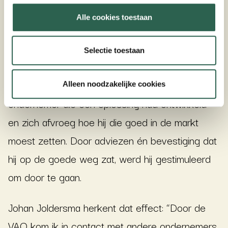
VAO altijd iets op, juist omdat het gesprek
Alle cookies toestaan
daardoor sneller echt wordt. Een voorbeeld dat
regelmatig terugkomt: een ondernemer met
Selectie toestaan
twijfels die na één of twee gesprekken weer
durft door te pakken. Zoals een jonge
Alleen noodzakelijke cookies
ondernemer die een oplossing had ontwikkeld
en zich afvroeg hoe hij die goed in de markt
moest zetten. Door adviezen én bevestiging dat
hij op de goede weg zat, werd hij gestimuleerd
om door te gaan.
Johan Joldersma herkent dat effect: “Door de
VAO kom ik in contact met andere ondernemers,