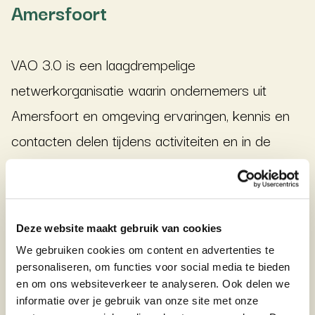
Amersfoort
VAO 3.0 is een laagdrempelige
netwerkorganisatie waarin ondernemers uit
Amersfoort en omgeving ervaringen, kennis en
contacten delen tijdens activiteiten en in de
VAO-app.
Sven de Waaij noemt dat een belangrijk effect:
“De VAO verbindt ondernemers in Amersfoort
Deze website maakt gebruik van cookies
We gebruiken cookies om content en advertenties te
tot een scherp en waardevol klankbord.”
personaliseren, om functies voor social media te bieden
en om ons websiteverkeer te analyseren. Ook delen we
informatie over je gebruik van onze site met onze