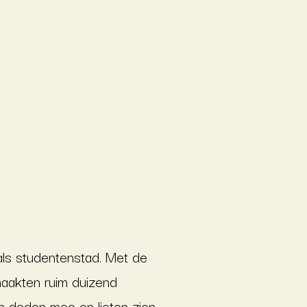
als studentenstad. Met de
 maakten ruim duizend
ven deden mee en lieten zien