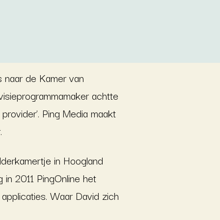
s naar de Kamer van
levisieprogrammamaker achtte
t provider’. Ping Media maakt
.
olderkamertje in Hoogland
 in 2011 PingOnline het
 applicaties. Waar David zich