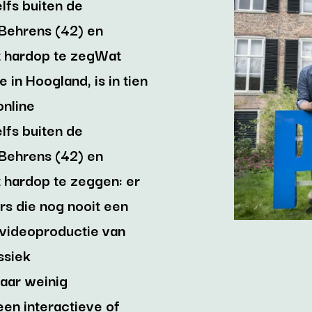
lfs buiten de
 Behrens (42) en
t hardop te zegWat
in Hoogland, is in tien
online
lfs buiten de
 Behrens (42) en
 hardop te zeggen: er
rs die nog nooit een
e videoproductie van
ssiek
maar weinig
een interactieve of