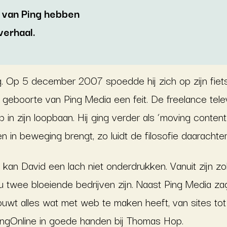
e van Ping hebben
verhaal.
. Op 5 december 2007 spoedde hij zich op zijn fiet
 geboorte van Ping Media een feit. De freelance te
p in zijn loopbaan. Hij ging verder als ‘moving conten
in beweging brengt, zo luidt de filosofie daarachter
 kan David een lach niet onderdrukken. Vanuit zijn z
u twee bloeiende bedrijven zijn. Naast Ping Media zag
ouwt alles wat met web te maken heeft, van sites tot
 PingOnline in goede handen bij Thomas Hop.