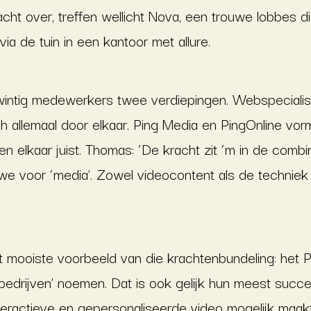
acht over, treffen wellicht Nova, een trouwe lobbes 
ia de tuin in een kantoor met allure.
intig medewerkers twee verdiepingen. Webspecialist
 allemaal door elkaar. Ping Media en PingOnline vo
en elkaar juist. Thomas: ‘De kracht zit ‘m in de combi
n we voor ‘media’. Zowel videocontent als de techni
mooiste voorbeeld van die krachtenbundeling: het Pi
edrijven’ noemen. Dat is ook gelijk hun meest succe
nteractieve en gepersonaliseerde video mogelijk maakt