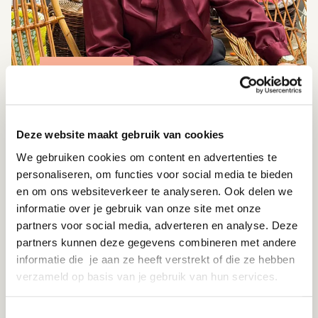
Ondernemen
12-02-2026
Kringloopcentrum Amersfoort-Leusden: de
Deze website maakt gebruik van cookies
mensen achter de spullen
We gebruiken cookies om content en advertenties te
Bij Kringloopcentrum Amersfoort-Leusden krijgt bijna
personaliseren, om functies voor social media te bieden
alles een tweede kans: spullen, materialen én mensen.
en om ons websiteverkeer te analyseren. Ook delen we
Lees verder
informatie over je gebruik van onze site met onze
partners voor social media, adverteren en analyse. Deze
partners kunnen deze gegevens combineren met andere
informatie die je aan ze heeft verstrekt of die ze hebben
verzameld op basis van je gebruik van hun services.
Toestemmingsselectie