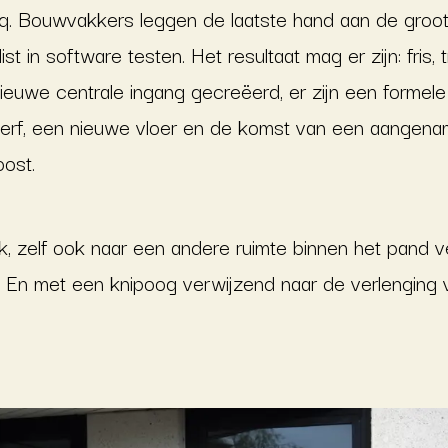
q. Bouwvakkers leggen de laatste hand aan de gro
st in software testen. Het resultaat mag er zijn: fris
n nieuwe centrale ingang gecreëerd, er zijn een forme
verf, een nieuwe vloer en de komst van een aangenam
oost.
k, zelf ook naar een andere ruimte binnen het pand verh
.’ En met een knipoog verwijzend naar de verlenging 