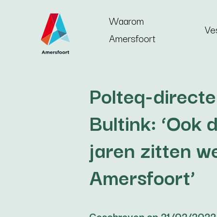
Ga naar de inhoud
Waarom
Ve
Amersfoort
Polteq-directe
Bultink: ‘Ook
jaren zitten w
Amersfoort’
Geschreven op 21/02/2022