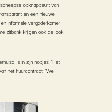
otscheepse opknapbeurt van
, transparant en een nieuwe,
le en informele vergaderkamer
e zitbank krijgen ook de look
uisd, is in zijn nopjes. ‘Het
van het huurcontract: ‘We