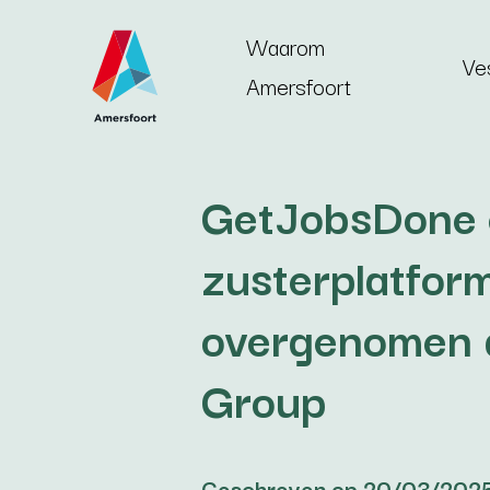
Ga naar de inhoud
Waarom
Ve
Amersfoort
GetJobsDone 
zusterplatfor
overgenomen 
Group
Geschreven op 20/03/202