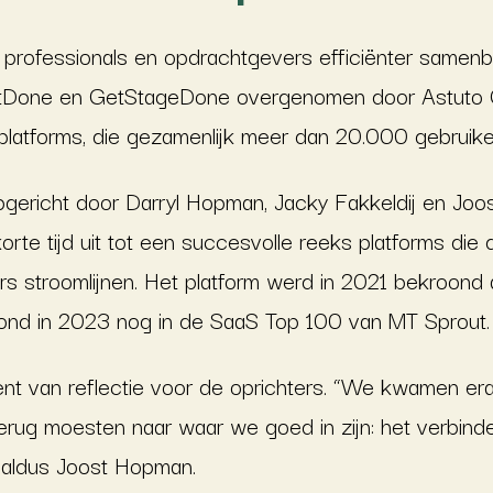
 professionals en opdrachtgevers efficiënter samenb
tDone en GetStageDone overgenomen door Astuto 
latforms, die gezamenlijk meer dan 20.000 gebruiker
ericht door Darryl Hopman, Jacky Fakkeldij en Jo
 korte tijd uit tot een succesvolle reeks platforms d
s stroomlijnen. Het platform werd in 2021 bekroond 
tond in 2023 nog in de SaaS Top 100 van MT Sprout.
t van reflectie voor de oprichters. “We kwamen er
rug moesten naar waar we goed in zijn: het verbinde
” aldus Joost Hopman.