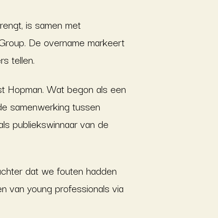
rengt, is samen met
Group. De overname markeert
s tellen.
ost Hopman. Wat begon als een
ie de samenwerking tussen
als publiekswinnaar van de
achter dat we fouten hadden
n van young professionals via