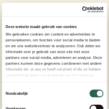
toekomstbestendige regio
Met de opening van de Earth Valley Innovation
Deze website maakt gebruik van cookies
Hub krijgt het snelgroeiende netwerk van Earth
We gebruiken cookies om content en advertenties te
Valley een vaste plek in Amersfoort. De
personaliseren, om functies voor social media te bieden
en om ons websiteverkeer te analyseren. Ook delen we
initiatiefnemers hopen dat de hub uitgroeit tot
informatie over je gebruik van onze site met onze
een ontmoetingsplek waar bedrijven,
partners voor social media, adverteren en analyse. Deze
partners kunnen deze gegevens combineren met andere
onderzoekers, onderwijsinstellingen en
informatie die je aan ze heeft verstrekt of die ze hebben
overheden samen werken aan schaalbare
verzameld op basis van je gebruik van hun services.
oplossingen voor de leefomgeving van de
Toestemmingsselectie
toekomst.
Noodzakelijk
Voorkeuren