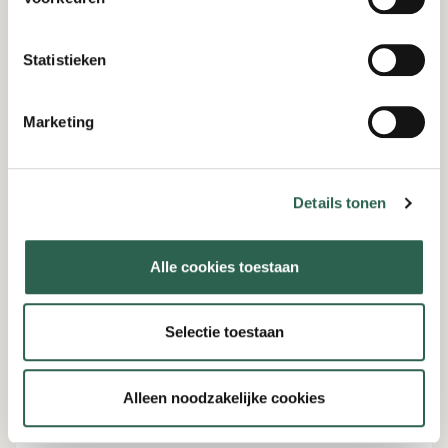
Meest gelezen artikelen
Statistieken
Marketing
Details tonen
Alle cookies toestaan
Selectie toestaan
Ondernemen
Alleen noodzakelijke cookies
12-02-2026